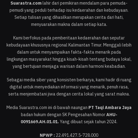
Suarastra.com
lahir dari pemikiran mendalam para pemuda-
pemudi yang peduli terhadap isu kedaerahan dan kebudayaan.
Setiap tulisan yang dihasilkan merupakan cerita dari hati,
menyuarakan makna dalam setiap kata.
Kami berfokus pada pemberitaan kedaerahan dan seputar
kebudayaan khususnya regional Kalimantan Timur. Menggali lebih
dalam untuk menyampaikan fakta-fakta menarik pada
lingkungan masyarakat hingga kisah-kisah tentang budaya lokal,
yang bertujuan menjaga warisan dalam harmoni keabadian.
Sebagai media siber yang konsisten berkarya, kami hadir di ruang
digital untuk menyediakan informasi yang menarik, penuh rasa,
serta menjembatani jiwa dengan cerita lokal yang sarat makna.
Media Suarastra.com ini di bawah naungan
PT Taqi Ambara Jaya
badan hukum dengan SK Pengesahan Nomor
AHU-
0091669.AH.01.01.
Yang dibuat sejak tahun 2024.
NPWP :
22.491.427.5-728.000