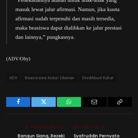
“Penekanannya adalah untuk anak-anak yang
masuk lewat jalur afirmasi. Namun, jika kuota
afirmasi sudah terpenuhi dan masih tersedia,
maka beasiswa dapat dialihkan ke jalur prestasi
dan lainnya,” pungkasnya.
(ADV/Oby)
ADV
Beasiswwa Kukar Idaman
Disdikbud Kukar
Facebook
Twitter
WhatsApp
Email
Copy
Link
PREVIOUS ARTICLE
NEXT ARTICLE
Bangun Siang, Rezeki
Syafruddin Pernyata