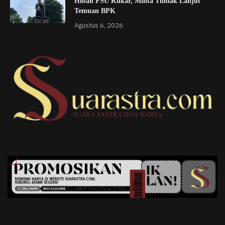
Hibah PSU Kukar, Minta Tindak Lanjut
Temuan BPK
Agustus 6, 2026