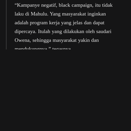
“Kampanye negatif, black campaign, itu tidak
laku di Mahulu. Yang masyarakat inginkan
adalah program kerja yang jelas dan dapat
dipercaya. Itulah yang dilakukan oleh saudari
Owena, sehingga masyarakat yakin dan
mendukungnya,” tegasnya.
Politik
Facebook
Twitter
WhatsApp
Email
Copy
Link
PREVIOUS ARTICLE
NEXT ARTICLE
Breaking News : Ketua
Serapan Anggaran