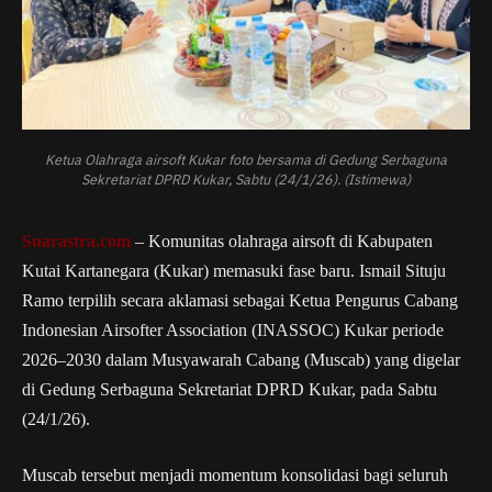
Ketua Olahraga airsoft Kukar foto bersama di Gedung Serbaguna
Sekretariat DPRD Kukar, Sabtu (24/1/26). (Istimewa)
Suarastra.com
– Komunitas olahraga airsoft di Kabupaten
Kutai Kartanegara (Kukar) memasuki fase baru. Ismail Situju
Ramo terpilih secara aklamasi sebagai Ketua Pengurus Cabang
Indonesian Airsofter Association (INASSOC) Kukar periode
2026–2030 dalam Musyawarah Cabang (Muscab) yang digelar
di Gedung Serbaguna Sekretariat DPRD Kukar, pada Sabtu
(24/1/26).
Muscab tersebut menjadi momentum konsolidasi bagi seluruh