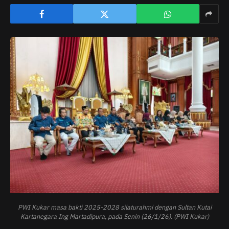
PWI Kukar masa bakti 2025-2028 silaturahmi dengan Sultan Kutai
Kartanegara Ing Martadipura, pada Senin (26/1/26). (PWI Kukar)