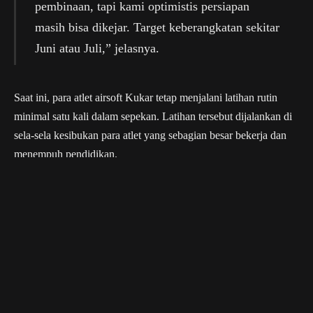
pembinaan, tapi kami optimistis persiapan
masih bisa dikejar. Target keberangkatan sekitar
Juni atau Juli,” jelasnya.
Saat ini, para atlet airsoft Kukar tetap menjalani latihan rutin
minimal satu kali dalam sepekan. Latihan tersebut dijalankan di
sela-sela kesibukan para atlet yang sebagian besar bekerja dan
menempuh pendidikan.
Selain fokus pada pembinaan atlet, kepengurusan INASSOC
Kukar periode 2026–2030 juga akan segera menyusun struktur
organisasi, program kerja, serta rencana anggaran biaya untuk
satu tahun ke depan.
“Kami juga menyiapkan target jangka panjang