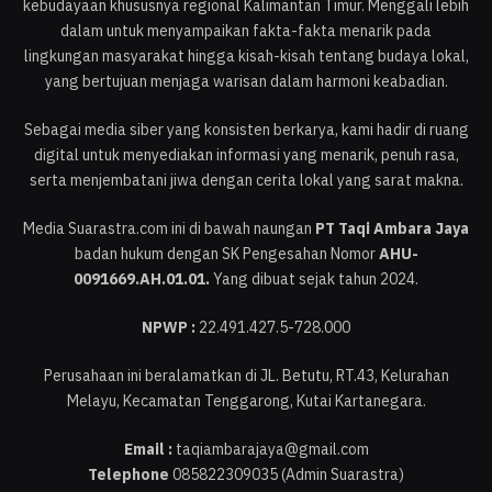
kebudayaan khususnya regional Kalimantan Timur. Menggali lebih
dalam untuk menyampaikan fakta-fakta menarik pada
lingkungan masyarakat hingga kisah-kisah tentang budaya lokal,
yang bertujuan menjaga warisan dalam harmoni keabadian.
Sebagai media siber yang konsisten berkarya, kami hadir di ruang
digital untuk menyediakan informasi yang menarik, penuh rasa,
serta menjembatani jiwa dengan cerita lokal yang sarat makna.
Media Suarastra.com ini di bawah naungan
PT Taqi Ambara Jaya
badan hukum dengan SK Pengesahan Nomor
AHU-
0091669.AH.01.01.
Yang dibuat sejak tahun 2024.
NPWP :
22.491.427.5-728.000
Perusahaan ini beralamatkan di JL. Betutu, RT.43, Kelurahan
Melayu, Kecamatan Tenggarong, Kutai Kartanegara.
Email :
taqiambarajaya@gmail.com
Telephone
085822309035 (Admin Suarastra)