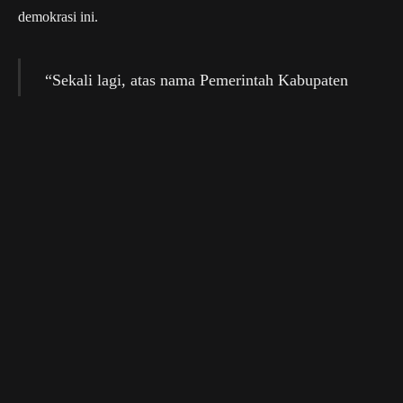
demokrasi ini.
“Sekali lagi, atas nama Pemerintah Kabupaten
Kutai Kartanegara, saya mengingatkan dan
menghimbau kepada seluruh warga yang sudah
memiliki hak pilih dan telah terdaftar, agar
menggunakan hak pilihnya. Jangan golput,”
tegasnya.
Sebagai informasi, PSU Pilkada Kukar 2024 diikuti oleh tiga
pasangan calon Bupati dan Wakil Bupati. Mereka adalah
pasangan nomor urut 01 Aulia Rahman Basri dan Rendi Solihin,
pasangan independen nomor urut 02 Awang Yacoub Luthman
dan Akhmad Jaiz, serta pasangan nomor urut 03 Dendi Suryadi
dan Alif Turiadi.