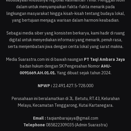
kebudayaan khususnya regional Kalimantan Timur. Menggali lebih
dalam untuk menyampaikan fakta-fakta menarik pada
lingkungan masyarakat hingga kisah-kisah tentang budaya lokal,
yang bertujuan menjaga warisan dalam harmoni keabadian.
Sebagai media siber yang konsisten berkarya, kami hadir di ruang
digital untuk menyediakan informasi yang menarik, penuh rasa,
serta menjembatani jiwa dengan cerita lokal yang sarat makna.
Media Suarastra.com ini di bawah naungan
PT Taqi Ambara Jaya
badan hukum dengan SK Pengesahan Nomor
AHU-
0091669.AH.01.01.
Yang dibuat sejak tahun 2024.
NPWP :
22.491.427.5-728.000
Perusahaan ini beralamatkan di JL. Betutu, RT.43, Kelurahan
Melayu, Kecamatan Tenggarong, Kutai Kartanegara.
Email :
taqiambarajaya@gmail.com
Telephone
085822309035 (Admin Suarastra)