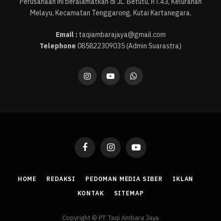
Perusahaan ini beralamatkan di JL. Betutu, RT.43, Kelurahan
Melayu, Kecamatan Tenggarong, Kutai Kartanegara.
Email :
taqiambarajaya@gmail.com
Telephone
085822309035 (Admin Suarastra)
Instagram
YouTube
WhatsApp
Facebook
Instagram
YouTube
HOME
REDAKSI
PEDOMAN MEDIA SIBER
IKLAN
KONTAK
SITEMAP
Copyright © PT. Taqi Ambara Jaya