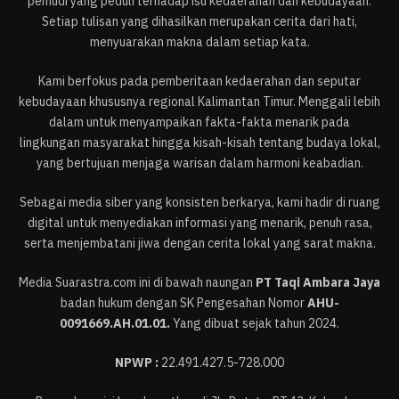
pemudi yang peduli terhadap isu kedaerahan dan kebudayaan.
Setiap tulisan yang dihasilkan merupakan cerita dari hati,
menyuarakan makna dalam setiap kata.
Kami berfokus pada pemberitaan kedaerahan dan seputar
kebudayaan khususnya regional Kalimantan Timur. Menggali lebih
dalam untuk menyampaikan fakta-fakta menarik pada
lingkungan masyarakat hingga kisah-kisah tentang budaya lokal,
yang bertujuan menjaga warisan dalam harmoni keabadian.
Sebagai media siber yang konsisten berkarya, kami hadir di ruang
digital untuk menyediakan informasi yang menarik, penuh rasa,
serta menjembatani jiwa dengan cerita lokal yang sarat makna.
Media Suarastra.com ini di bawah naungan
PT Taqi Ambara Jaya
badan hukum dengan SK Pengesahan Nomor
AHU-
0091669.AH.01.01.
Yang dibuat sejak tahun 2024.
NPWP :
22.491.427.5-728.000