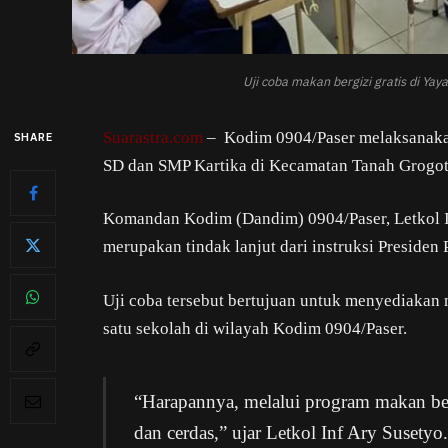
Uji coba makan bergizi gratis di Ya
Suarastra.com
– Kodim 0904/Paser melaksanakan 
SHARE
SD dan SMP Kartika di Kecamatan Tanah Grogot,
Komandan Kodim (Dandim) 0904/Paser, Letkol I
merupakan tindak lanjut dari instruksi Presiden
Uji coba tersebut bertujuan untuk menyediakan m
satu sekolah di wilayah Kodim 0904/Paser.
“Harapannya, melalui program makan berg
dan cerdas,” ujar Letkol Inf Ary Susetyo.