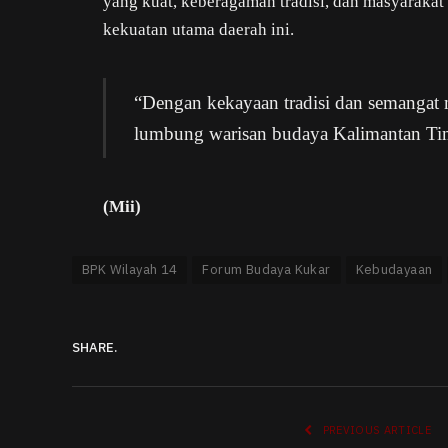
yang kuat, keberagaman tradisi, dan masyaraka
kekuatan utama daerah ini.
“Dengan kekayaan tradisi dan semangat 
lumbung warisan budaya Kalimantan Tim
(Mii)
BPK Wilayah 14
Forum Budaya Kukar
Kebudayaan
SHARE.
PREVIOUS ARTICLE