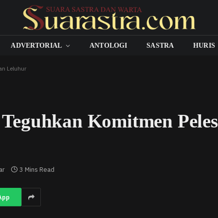
ADVERTORIAL
ANTOLOGI
SASTRA
HURIS
n Leluhur
Teguhkan Komitmen Peles
ar
3 Mins Read
App