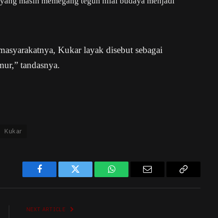
t yang masih memegang teguh nilai budaya menjadi
masyarakatnya, Kukar layak disebut sebagai
ur,” tandasnya.
Kukar
Facebook
Twitter
WhatsApp
Email
Copy
Link
NEXT ARTICLE