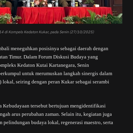
14 di Kompels Kedaton Kukar, pada Senin (27/10/2025)
mbali meneguhkan posisinya sebagai daerah dengan
ntan Timur. Dalam Forum Diskusi Budaya yang
ompleks Kedaton Kutai Kartanegara, Senin
berkumpul untuk merumuskan langkah sinergis dalam
okal, seiring dengan peran Kukar sebagai serambi
ma Kebudayaan tersebut bertujuan mengidentifikasi
gah arus perubahan zaman. Selain itu, kegiatan juga
pelindungan budaya lokal, regenerasi maestro, serta