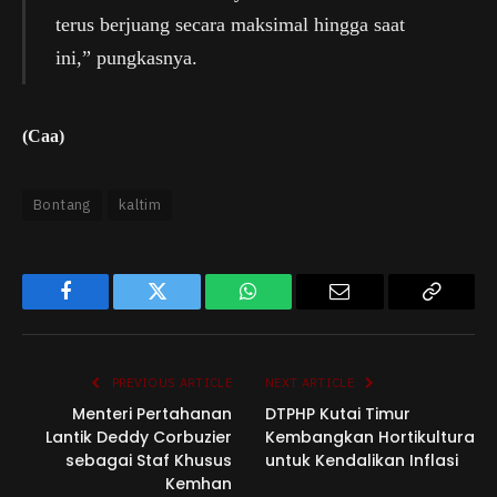
terus berjuang secara maksimal hingga saat
ini,” pungkasnya.
(Caa)
Bontang
kaltim
Facebook
Twitter
WhatsApp
Email
Copy
Link
PREVIOUS ARTICLE
NEXT ARTICLE
Menteri Pertahanan
DTPHP Kutai Timur
Lantik Deddy Corbuzier
Kembangkan Hortikultura
sebagai Staf Khusus
untuk Kendalikan Inflasi
Kemhan