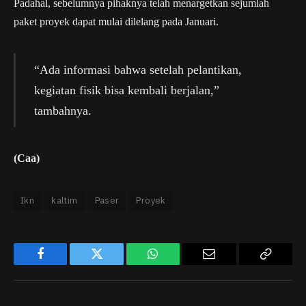
Padahal, sebelumnya pihaknya telah menargetkan sejumlah
paket proyek dapat mulai dilelang pada Januari.
“Ada informasi bahwa setelah pelantikan,
kegiatan fisik bisa kembali berjalan,”
tambahnya.
(Caa)
Ikn
kaltim
Paser
Proyek
Facebook
Twitter
WhatsApp
Email
Copy
Link