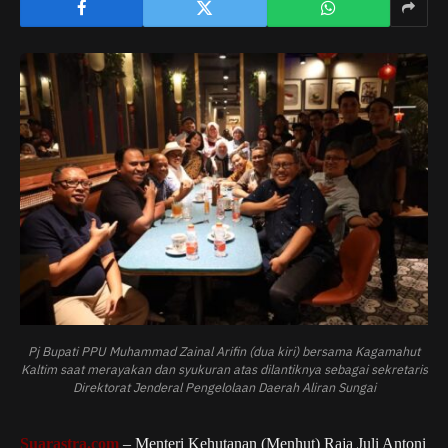
Pj Bupati PPU Muhammad Zainal Arifin (dua kiri) bersama Kagamahut
Kaltim saat merayakan dan syukuran atas dilantiknya sebagai sekretaris
Direktorat Jenderal Pengelolaan Daerah Aliran Sungai
Suarastra.com
– Menteri Kehutanan (Menhut) Raja Juli Antoni