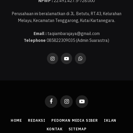
NPWP :
22.491.427.5-728.000
Perusahaan ini beralamatkan di JL. Betutu, RT.43, Kelurahan
Melayu, Kecamatan Tenggarong, Kutai Kartanegara.
Email :
taqiambarajaya@gmail.com
Telephone
085822309035 (Admin Suarastra)
Instagram
YouTube
WhatsApp
Facebook
Instagram
YouTube
HOME
REDAKSI
PEDOMAN MEDIA SIBER
IKLAN
KONTAK
SITEMAP