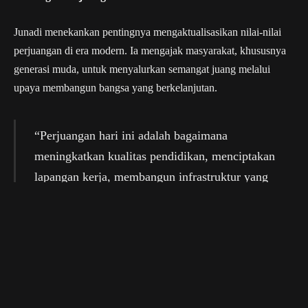
Junadi menekankan pentingnya mengaktualisasikan nilai-nilai
perjuangan di era modern. Ia mengajak masyarakat, khususnya
generasi muda, untuk menyalurkan semangat juang melalui
upaya membangun bangsa yang berkelanjutan.
“Perjuangan hari ini adalah bagaimana
meningkatkan kualitas pendidikan, menciptakan
lapangan kerja, membangun infrastruktur yang
memadai, serta menjaga lingkungan dan
stabilitas sosial,” jelasnya.
Hal ini sejalan dengan cita-cita kemerdekaan untuk mewujudkan
keadilan sosial dan kesejahteraan bagi seluruh rakyat.