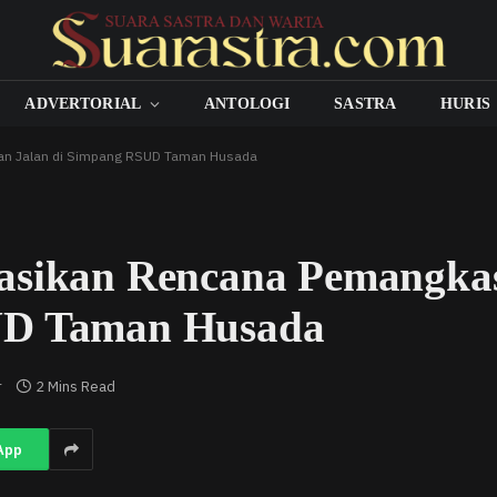
ADVERTORIAL
ANTOLOGI
SASTRA
HURIS
kan Jalan di Simpang RSUD Taman Husada
sasikan Rencana Pemangka
UD Taman Husada
r
2 Mins Read
App