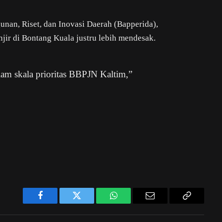
unan, Riset, dan Inovasi Daerah (Bapperida),
ir di Bontang Kuala justru lebih mendesak.
am skala prioritas BBPJN Kaltim,”
Facebook
Twitter
WhatsApp
Email
Copy
Link