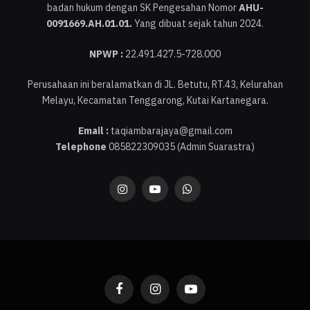
badan hukum dengan SK Pengesahan Nomor
AHU-
0091669.AH.01.01.
Yang dibuat sejak tahun 2024.
NPWP :
22.491.427.5-728.000
Perusahaan ini beralamatkan di JL. Betutu, RT.43, Kelurahan
Melayu, Kecamatan Tenggarong, Kutai Kartanegara.
Email :
taqiambarajaya@gmail.com
Telephone
085822309035 (Admin Suarastra)
Instagram
YouTube
WhatsApp
Facebook
Instagram
YouTube