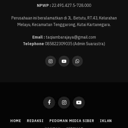
NPWP :
22.491.427.5-728.000
Perusahaan ini beralamatkan di JL. Betutu, RT.43, Kelurahan
Melayu, Kecamatan Tenggarong, Kutai Kartanegara.
Email :
taqiambarajaya@gmail.com
Telephone
085822309035 (Admin Suarastra)
Instagram
YouTube
WhatsApp
Facebook
Instagram
YouTube
HOME
REDAKSI
PEDOMAN MEDIA SIBER
IKLAN