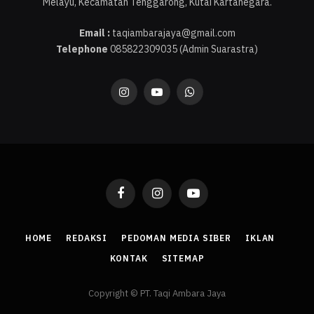
Melayu, Kecamatan Tenggarong, Kutai Kartanegara.
Email :
taqiambarajaya@gmail.com
Telephone
085822309035 (Admin Suarastra)
Instagram
YouTube
WhatsApp
Facebook
Instagram
YouTube
HOME
REDAKSI
PEDOMAN MEDIA SIBER
IKLAN
KONTAK
SITEMAP
Copyright © PT. Taqi Ambara Jaya