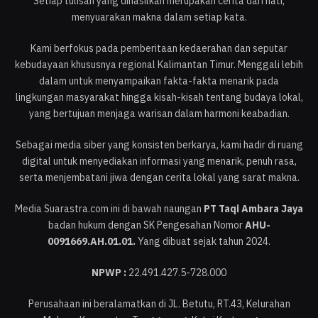
Setiap tulisan yang dihasilkan merupakan cerita dari hati,
menyuarakan makna dalam setiap kata.
Kami berfokus pada pemberitaan kedaerahan dan seputar
kebudayaan khususnya regional Kalimantan Timur. Menggali lebih
dalam untuk menyampaikan fakta-fakta menarik pada
lingkungan masyarakat hingga kisah-kisah tentang budaya lokal,
yang bertujuan menjaga warisan dalam harmoni keabadian.
Sebagai media siber yang konsisten berkarya, kami hadir di ruang
digital untuk menyediakan informasi yang menarik, penuh rasa,
serta menjembatani jiwa dengan cerita lokal yang sarat makna.
Media Suarastra.com ini di bawah naungan
PT Taqi Ambara Jaya
badan hukum dengan SK Pengesahan Nomor
AHU-
0091669.AH.01.01.
Yang dibuat sejak tahun 2024.
NPWP :
22.491.427.5-728.000
Perusahaan ini beralamatkan di JL. Betutu, RT.43, Kelurahan