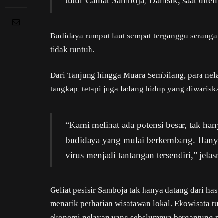
tutur Camat Samboja, Damsik, saat dite
Budidaya rumput laut sempat terganggu serangan
tidak runtuh.
Dari Tanjung hingga Muara Sembilang, para nel
tangkap, tetapi juga ladang hidup yang diwariska
“Kami melihat ada potensi besar, tak hany
budidaya yang mulai berkembang. Hanya 
virus menjadi tantangan tersendiri,” jelas
Geliat pesisir Samboja tak hanya datang dari ha
menarik perhatian wisatawan lokal. Ekowisata 
ekonomi nelayan yang sebelumnya bergantung p