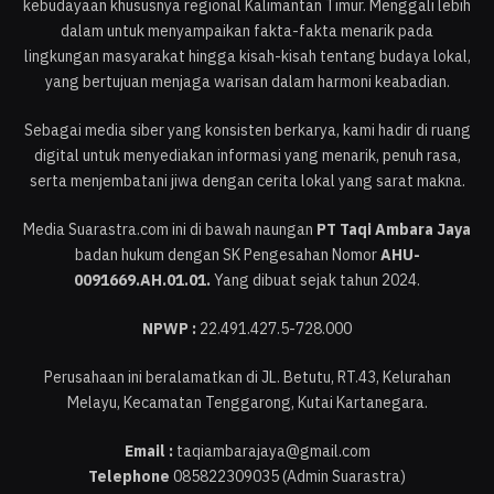
kebudayaan khususnya regional Kalimantan Timur. Menggali lebih
dalam untuk menyampaikan fakta-fakta menarik pada
lingkungan masyarakat hingga kisah-kisah tentang budaya lokal,
yang bertujuan menjaga warisan dalam harmoni keabadian.
Sebagai media siber yang konsisten berkarya, kami hadir di ruang
digital untuk menyediakan informasi yang menarik, penuh rasa,
serta menjembatani jiwa dengan cerita lokal yang sarat makna.
Media Suarastra.com ini di bawah naungan
PT Taqi Ambara Jaya
badan hukum dengan SK Pengesahan Nomor
AHU-
0091669.AH.01.01.
Yang dibuat sejak tahun 2024.
NPWP :
22.491.427.5-728.000
Perusahaan ini beralamatkan di JL. Betutu, RT.43, Kelurahan
Melayu, Kecamatan Tenggarong, Kutai Kartanegara.
Email :
taqiambarajaya@gmail.com
Telephone
085822309035 (Admin Suarastra)