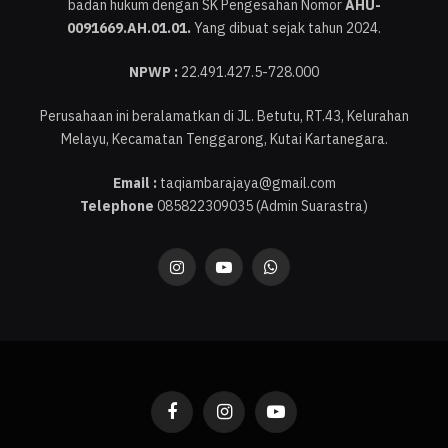
badan hukum dengan SK Pengesahan Nomor
AHU-
0091669.AH.01.01.
Yang dibuat sejak tahun 2024.
NPWP :
22.491.427.5-728.000
Perusahaan ini beralamatkan di JL. Betutu, RT.43, Kelurahan
Melayu, Kecamatan Tenggarong, Kutai Kartanegara.
Email :
taqiambarajaya@gmail.com
Telephone
085822309035 (Admin Suarastra)
Instagram
YouTube
WhatsApp
Facebook
Instagram
YouTube