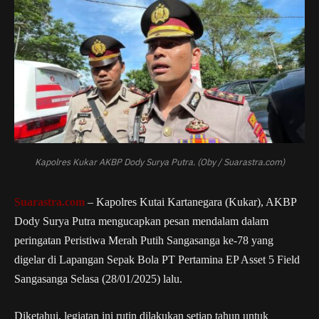
Kapolres Kukar AKBP Dody Surya Putra. (Oby / Suarastra.com)
Suarastra.com
– Kapolres Kutai Kartanegara (Kukar), AKBP
Dody Surya Putra mengucapkan pesan mendalam dalam
peringatan Peristiwa Merah Putih Sangasanga ke-78 yang
digelar di Lapangan Sepak Bola PT Pertamina EP Asset 5 Field
Sangasanga Selasa (28/01/2025) lalu.
Diketahui, legiatan ini rutin dilakukan setiap tahun untuk