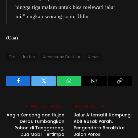
hingga tiga malam untuk bisa melewati jalur
ini,” ungkap seorang sopir, Udin.
(Caa)
Ikn
kaltim
Kecamatan Bentian
Kubar
Facebook
Twitter
WhatsApp
Email
Copy
Link
PREVIOUS ARTICLE
NEXT ARTICLE
Angin Kencang dan Hujan
Jalur Alternatif Kampung
Deras Tumbangkan
Abit Rusak Parah,
Pohon di Tenggarong,
Pengendara Beralih ke
Dua Mobil Tertimpa
Jalan Poros