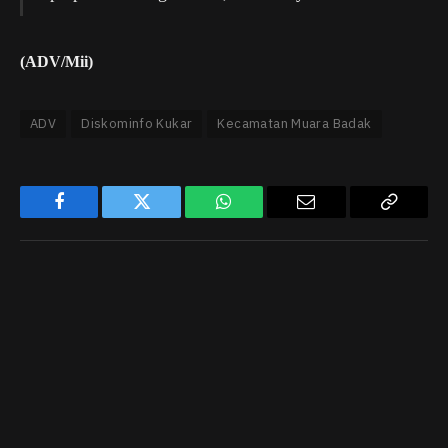
(ADV/Mii)
ADV
Diskominfo Kukar
Kecamatan Muara Badak
Facebook
Twitter
WhatsApp
Email
Copy
Link
PREVIOUS ARTICLE
NEXT ARTICLE
Brimob Polda Kaltim
Pemkab Kutai Barat
Kerahkan SSK ke Mahulu,
Gelar Apel Peringatan
Amankan Tahapan PSU
Hari Kebangkitan
Pilkada
Nasional di Alun-Alun
ITHO