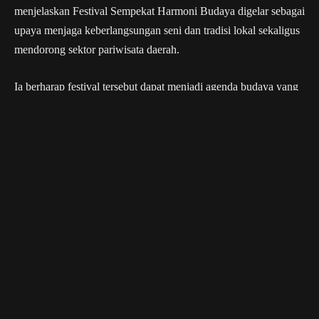
menjelaskan Festival Sempekat Harmoni Budaya digelar sebagai
upaya menjaga keberlangsungan seni dan tradisi lokal sekaligus
mendorong sektor pariwisata daerah.
Ia berharap festival tersebut dapat menjadi agenda budaya yang
terus berkembang dan menjadi penghubung menuju Festival
Dahau, yang selama ini dikenal sebagai perhelatan budaya
terbesar di Kutai Barat.
Tidak hanya menampilkan kesenian, festival juga dirancang
untuk menggerakkan ekonomi masyarakat melalui keterlibatan
pelaku Usaha Mikro, Kecil, dan Menengah (UMKM). Puluhan
stan kuliner, kerajinan, hingga produk lokal turut meramaikan
kawasan festival.
Berbagai perlombaan dan pertunjukan seni juga disiapkan
selama pelaksanaan kegiatan, mulai dari Tari Kreasi Pesisir, Tari