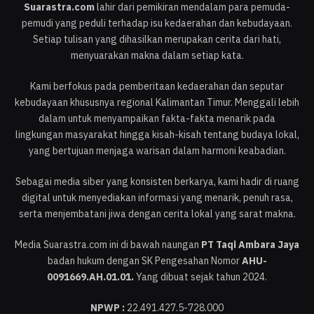
Suarastra.com
lahir dari pemikiran mendalam para pemuda-
pemudi yang peduli terhadap isu kedaerahan dan kebudayaan.
Setiap tulisan yang dihasilkan merupakan cerita dari hati,
menyuarakan makna dalam setiap kata.
Kami berfokus pada pemberitaan kedaerahan dan seputar
kebudayaan khususnya regional Kalimantan Timur. Menggali lebih
dalam untuk menyampaikan fakta-fakta menarik pada
lingkungan masyarakat hingga kisah-kisah tentang budaya lokal,
yang bertujuan menjaga warisan dalam harmoni keabadian.
Sebagai media siber yang konsisten berkarya, kami hadir di ruang
digital untuk menyediakan informasi yang menarik, penuh rasa,
serta menjembatani jiwa dengan cerita lokal yang sarat makna.
Media Suarastra.com ini di bawah naungan
PT Taqi Ambara Jaya
badan hukum dengan SK Pengesahan Nomor
AHU-
0091669.AH.01.01.
Yang dibuat sejak tahun 2024.
NPWP :
22.491.427.5-728.000