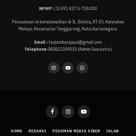
NPWP :
22.491.427.5-728.000
Perusahaan ini beralamatkan di JL. Betutu, RT.43, Kelurahan
Melayu, Kecamatan Tenggarong, Kutai Kartanegara.
Email :
taqiambarajaya@gmail.com
Telephone
085822309035 (Admin Suarastra)
Instagram
YouTube
WhatsApp
Facebook
Instagram
YouTube
HOME
REDAKSI
PEDOMAN MEDIA SIBER
IKLAN