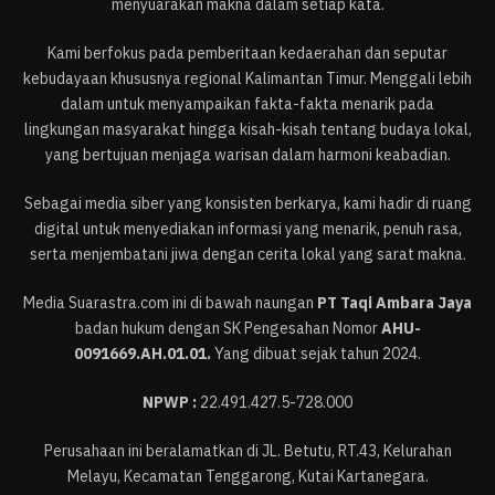
menyuarakan makna dalam setiap kata.
Kami berfokus pada pemberitaan kedaerahan dan seputar
kebudayaan khususnya regional Kalimantan Timur. Menggali lebih
dalam untuk menyampaikan fakta-fakta menarik pada
lingkungan masyarakat hingga kisah-kisah tentang budaya lokal,
yang bertujuan menjaga warisan dalam harmoni keabadian.
Sebagai media siber yang konsisten berkarya, kami hadir di ruang
digital untuk menyediakan informasi yang menarik, penuh rasa,
serta menjembatani jiwa dengan cerita lokal yang sarat makna.
Media Suarastra.com ini di bawah naungan
PT Taqi Ambara Jaya
badan hukum dengan SK Pengesahan Nomor
AHU-
0091669.AH.01.01.
Yang dibuat sejak tahun 2024.
NPWP :
22.491.427.5-728.000
Perusahaan ini beralamatkan di JL. Betutu, RT.43, Kelurahan
Melayu, Kecamatan Tenggarong, Kutai Kartanegara.