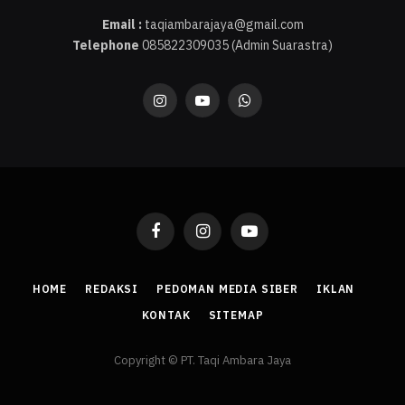
Email :
taqiambarajaya@gmail.com
Telephone
085822309035 (Admin Suarastra)
Instagram
YouTube
WhatsApp
Facebook
Instagram
YouTube
HOME
REDAKSI
PEDOMAN MEDIA SIBER
IKLAN
KONTAK
SITEMAP
Copyright © PT. Taqi Ambara Jaya