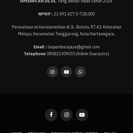
0091669.AH.01.01.
Yang dibuat sejak tahun 2024.
NPWP :
22.491.427.5-728.000
Perusahaan ini beralamatkan di JL. Betutu, RT.43, Kelurahan
Melayu, Kecamatan Tenggarong, Kutai Kartanegara.
Email :
taqiambarajaya@gmail.com
Telephone
085822309035 (Admin Suarastra)
Instagram
YouTube
WhatsApp
Facebook
Instagram
YouTube