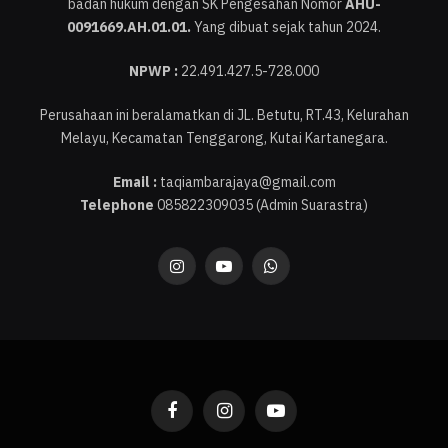
badan hukum dengan SK Pengesahan Nomor
AHU-
0091669.AH.01.01.
Yang dibuat sejak tahun 2024.
NPWP :
22.491.427.5-728.000
Perusahaan ini beralamatkan di JL. Betutu, RT.43, Kelurahan
Melayu, Kecamatan Tenggarong, Kutai Kartanegara.
Email :
taqiambarajaya@gmail.com
Telephone
085822309035 (Admin Suarastra)
Instagram
YouTube
WhatsApp
Facebook
Instagram
YouTube