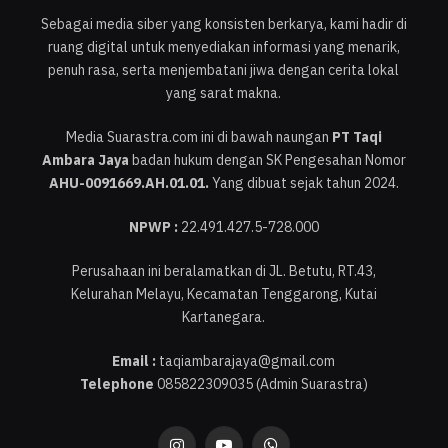
Sebagai media siber yang konsisten berkarya, kami hadir di
ruang digital untuk menyediakan informasi yang menarik,
penuh rasa, serta menjembatani jiwa dengan cerita lokal
yang sarat makna.
Media Suarastra.com ini di bawah naungan
PT Taqi
Ambara Jaya
badan hukum dengan SK Pengesahan Nomor
AHU-0091669.AH.01.01.
Yang dibuat sejak tahun 2024.
NPWP :
22.491.427.5-728.000
Perusahaan ini beralamatkan di JL. Betutu, RT.43,
Kelurahan Melayu, Kecamatan Tenggarong, Kutai
Kartanegara.
Email :
taqiambarajaya@gmail.com
Telephone
085822309035 (Admin Suarastra)