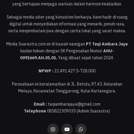
yang bertujuan menjaga warisan dalam harmoni keabadian.
Sebagai media siber yang konsisten berkarya, kami hadir di ruang
digital untuk menyediakan informasi yang menarik, penuh rasa,
serta menjembatani jiwa dengan cerita lokal yang sarat makna.
Media Suarastra.com ini di bawah naungan
PT Taqi Ambara Jaya
badan hukum dengan SK Pengesahan Nomor
AHU-
0091669.AH.01.01.
Yang dibuat sejak tahun 2024.
NPWP :
22.491.427.5-728.000
Perusahaan ini beralamatkan di JL. Betutu, RT.43, Kelurahan
Melayu, Kecamatan Tenggarong, Kutai Kartanegara.
Email :
taqiambarajaya@gmail.com
Telephone
085822309035 (Admin Suarastra)
Instagram
YouTube
WhatsApp