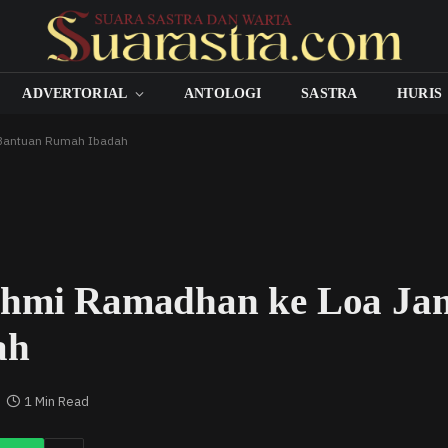
ADVERTORIAL
ANTOLOGI
SASTRA
HURIS
 Bantuan Rumah Ibadah
rahmi Ramadhan ke Loa Ja
ah
1 Min Read