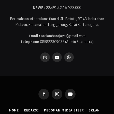
NPWP :
22.491.427.5-728.000
Perusahaan ini beralamatkan di JL. Betutu, RT.43, Kelurahan
Melayu, Kecamatan Tenggarong, Kutai Kartanegara.
Email :
taqiambarajaya@gmail.com
Telephone
085822309035 (Admin Suarastra)
Instagram
YouTube
WhatsApp
Facebook
Instagram
YouTube
HOME
REDAKSI
PEDOMAN MEDIA SIBER
IKLAN