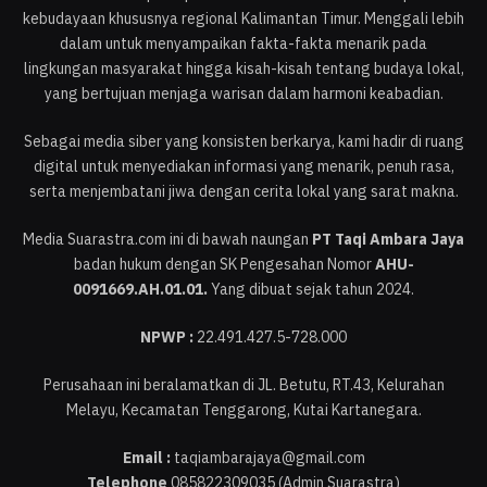
kebudayaan khususnya regional Kalimantan Timur. Menggali lebih
dalam untuk menyampaikan fakta-fakta menarik pada
lingkungan masyarakat hingga kisah-kisah tentang budaya lokal,
yang bertujuan menjaga warisan dalam harmoni keabadian.
Sebagai media siber yang konsisten berkarya, kami hadir di ruang
digital untuk menyediakan informasi yang menarik, penuh rasa,
serta menjembatani jiwa dengan cerita lokal yang sarat makna.
Media Suarastra.com ini di bawah naungan
PT Taqi Ambara Jaya
badan hukum dengan SK Pengesahan Nomor
AHU-
0091669.AH.01.01.
Yang dibuat sejak tahun 2024.
NPWP :
22.491.427.5-728.000
Perusahaan ini beralamatkan di JL. Betutu, RT.43, Kelurahan
Melayu, Kecamatan Tenggarong, Kutai Kartanegara.
Email :
taqiambarajaya@gmail.com
Telephone
085822309035 (Admin Suarastra)