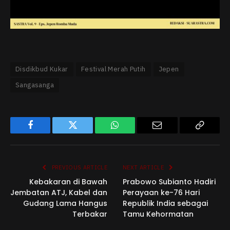
Disdikbud Kukar
Festival Merah Putih
Jepen
Sangasanga
Facebook
Twitter
WhatsApp
Email
Copy
Link
PREVIOUS ARTICLE
NEXT ARTICLE
Kebakaran di Bawah
Prabowo Subianto Hadiri
Jembatan ATJ, Kabel dan
Perayaan ke-76 Hari
Gudang Lama Hangus
Republik India sebagai
Terbakar
Tamu Kehormatan