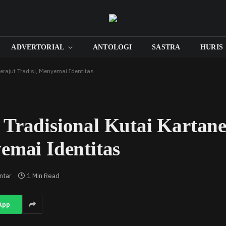
ADVERTORIAL
ANTOLOGI
SASTRA
HURIS
erajut Tradisi, Menyemai Identitas
 Tradisional Kutai Kartane
emai Identitas
ntar
1 Min Read
App