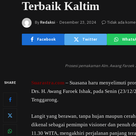
Terbaik Kaltim
By
Redaksi
Desember 23, 2024
Tidak ada kome
Facebook
Twitter
Whats
Prosesi pemakaman Alm. Awang Faroek I
Suarastra.com
– Suasana haru menyelimuti pro
SHARE
Drs. H. Awang Faroek Ishak, pada Senin (23/12
Tenggarong.
Langit yang berawan, tanpa hujan maupun cerah,
dikenal sebagai pemimpin visioner dan penuh de
11.30 WITA, mengakhiri perjalanan panjang tera