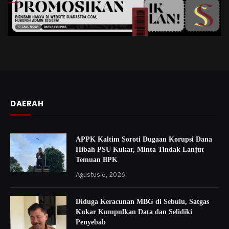
APPK Kaltim Soroti Dugaan Korupsi Dana
Hibah PSU Kukar, Minta Tindak Lanjut
Temuan BPK
Agustus 6, 2026
Diduga Keracunan MBG di Sebulu, Satgas
Kukar Kumpulkan Data dan Selidiki
Penyebab
Agustus 3, 2026
Polres Kukar Naikkan Kasus Dugaan
Korupsi Honor Non-ASN Disdikbud ke
Tahap Penyidikan
Agustus 3, 2026
Diduga Keracunan MBG, 46 Warga Sebulu
Dilarikan ke Puskesmas
Agustus 3, 2026