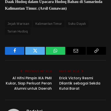
Daak Hudoq dalam Upacara Hudoq Bahau di Samarinda
Kalimantan Timur. (Arsil Gunawan)
Jejak Warisan
Kalimantan Timur
Suku Dayak
Tarian Hudoq
Facebook
Twitter
WhatsApp
Email
Copy
Link
PREVIOUS ARTICLE
NEXT ARTICLE
Al Hifni Pimpin IKA PMII
Erick Victory Resmi
Kukar, Siap Perkuat Peran
Dilantik sebagai Sekda
Alumni untuk Daerah
Kutai Barat