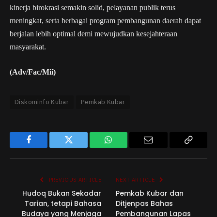
kinerja birokrasi semakin solid, pelayanan publik terus
meningkat, serta berbagai program pembangunan daerah dapat
berjalan lebih optimal demi mewujudkan kesejahteraan
masyarakat.
(Adv/Fac/Mii)
Diskominfo Kubar
Pemkab Kubar
Facebook
Twitter
WhatsApp
Email
Copy
Link
PREVIOUS ARTICLE
NEXT ARTICLE
Hudoq Bukan Sekadar
Pemkab Kubar dan
Tarian, tetapi Bahasa
Ditjenpas Bahas
Budaya yang Menjaga
Pembangunan Lapas