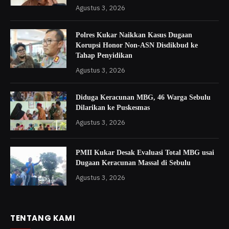
PMII Kukar Desak Evaluasi Total MBG usai
Dugaan Keracunan Massal di Sebulu
Agustus 3, 2026
TENTANG KAMI
Suarastra.com
lahir dari pemikiran mendalam para pemuda-
pemudi yang peduli terhadap isu kedaerahan dan kebudayaan.
Setiap tulisan yang dihasilkan merupakan cerita dari hati,
menyuarakan makna dalam setiap kata.
Kami berfokus pada pemberitaan kedaerahan dan seputar
kebudayaan khususnya regional Kalimantan Timur. Menggali lebih