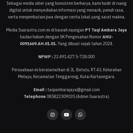
Sebagai media siber yang konsisten berkarya, kami hadir di ruang
digital untuk menyediakan informasi yang menarik, penuh rasa,
serta menjembatani jiwa dengan cerita lokal yang sarat makna.
Media Suarastra.com ini di bawah naungan
PT Taqi Ambara Jaya
badan hukum dengan SK Pengesahan Nomor
AHU-
0091669.AH.01.01.
Yang dibuat sejak tahun 2024.
NPWP :
22.491.427.5-728.000
Perusahaan ini beralamatkan di JL. Betutu, RT.43, Kelurahan
Melayu, Kecamatan Tenggarong, Kutai Kartanegara.
Email :
taqiambarajaya@gmail.com
Telephone
085822309035 (Admin Suarastra)
Instagram
YouTube
WhatsApp