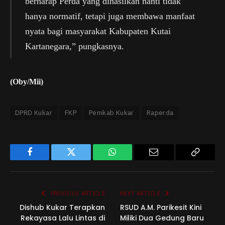
berharap Perda yang dihasilkan nanti tidak
hanya normatif, tetapi juga membawa manfaat
nyata bagi masyarakat Kabupaten Kutai
Kartanegara,” pungkasnya.
(Oby/Mii)
DPRD Kukar
FKP
Pemkab Kukar
Raperda
Facebook
Twitter
WhatsApp
Email
Copy
Link
PREVIOUS ARTICLE
NEXT ARTICLE
Dishub Kukar Terapkan
RSUD A.M. Parikesit Kini
Rekayasa Lalu Lintas di
Miliki Dua Gedung Baru