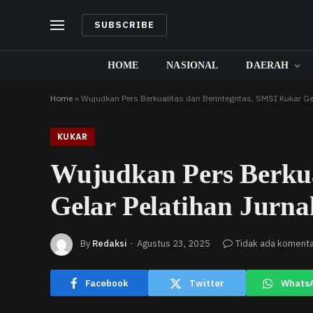
SUBSCRIBE
HOME
NASIONAL
DAERAH
Home
»
Wujudkan Pers Berkualitas dan Berintegritas, SMSI Kukar Ge
KUKAR
Wujudkan Pers Berkua
Gelar Pelatihan Jurn
By
Redaksi
Agustus 23, 2025
Tidak ada koment
Facebook
Twitter
Whats