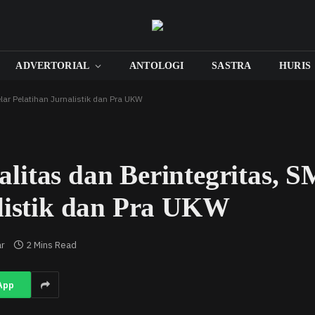
ADVERTORIAL
ANTOLOGI
SASTRA
HURIS
lar Pelatihan Jurnalistik dan Pra UKW
litas dan Berintegritas, 
alistik dan Pra UKW
ar
2 Mins Read
App