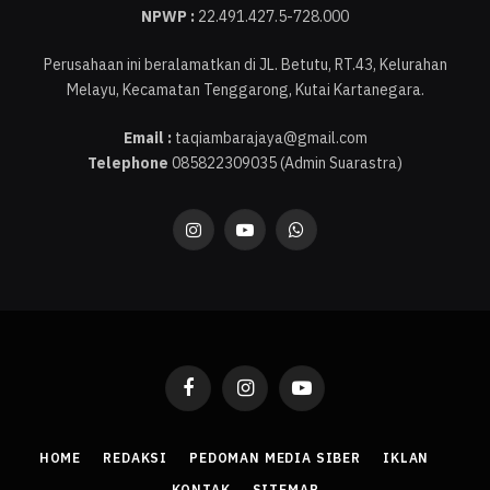
NPWP :
22.491.427.5-728.000
Perusahaan ini beralamatkan di JL. Betutu, RT.43, Kelurahan
Melayu, Kecamatan Tenggarong, Kutai Kartanegara.
Email :
taqiambarajaya@gmail.com
Telephone
085822309035 (Admin Suarastra)
Instagram
YouTube
WhatsApp
Facebook
Instagram
YouTube
HOME
REDAKSI
PEDOMAN MEDIA SIBER
IKLAN
KONTAK
SITEMAP