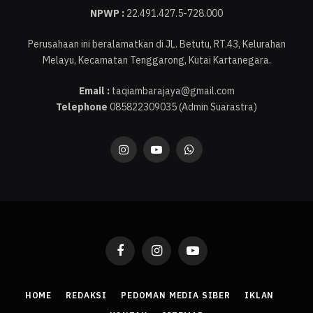
NPWP :
22.491.427.5-728.000
Perusahaan ini beralamatkan di JL. Betutu, RT.43, Kelurahan
Melayu, Kecamatan Tenggarong, Kutai Kartanegara.
Email :
taqiambarajaya@gmail.com
Telephone
085822309035 (Admin Suarastra)
Instagram
YouTube
WhatsApp
Facebook
Instagram
YouTube
HOME
REDAKSI
PEDOMAN MEDIA SIBER
IKLAN