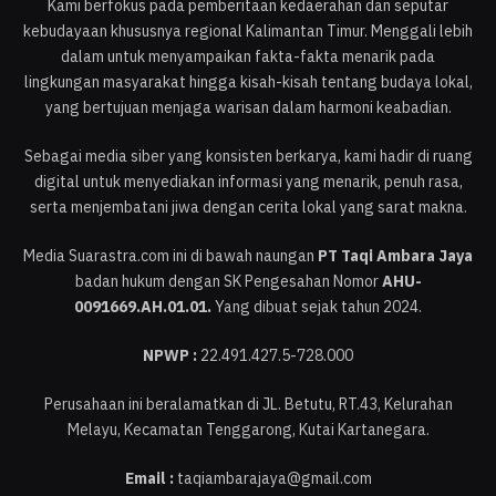
Kami berfokus pada pemberitaan kedaerahan dan seputar
kebudayaan khususnya regional Kalimantan Timur. Menggali lebih
dalam untuk menyampaikan fakta-fakta menarik pada
lingkungan masyarakat hingga kisah-kisah tentang budaya lokal,
yang bertujuan menjaga warisan dalam harmoni keabadian.
Sebagai media siber yang konsisten berkarya, kami hadir di ruang
digital untuk menyediakan informasi yang menarik, penuh rasa,
serta menjembatani jiwa dengan cerita lokal yang sarat makna.
Media Suarastra.com ini di bawah naungan
PT Taqi Ambara Jaya
badan hukum dengan SK Pengesahan Nomor
AHU-
0091669.AH.01.01.
Yang dibuat sejak tahun 2024.
NPWP :
22.491.427.5-728.000
Perusahaan ini beralamatkan di JL. Betutu, RT.43, Kelurahan
Melayu, Kecamatan Tenggarong, Kutai Kartanegara.
Email :
taqiambarajaya@gmail.com