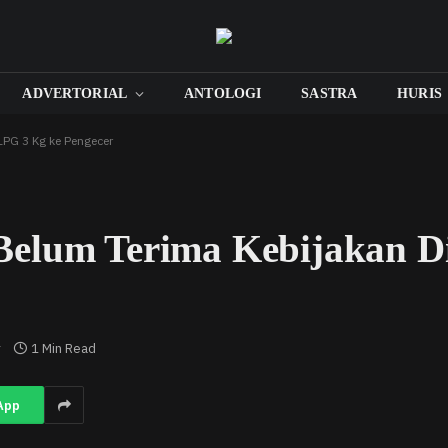
ADVERTORIAL
ANTOLOGI
SASTRA
HURIS
LPG 3 Kg ke Pengecer
elum Terima Kebijakan Di
r
r
1 Min Read
App