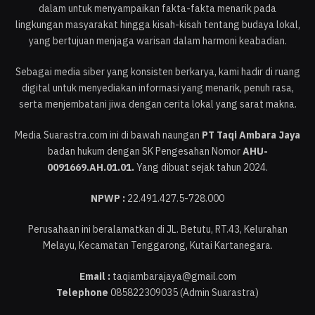
dalam untuk menyampaikan fakta-fakta menarik pada
lingkungan masyarakat hingga kisah-kisah tentang budaya lokal,
yang bertujuan menjaga warisan dalam harmoni keabadian.
Sebagai media siber yang konsisten berkarya, kami hadir di ruang
digital untuk menyediakan informasi yang menarik, penuh rasa,
serta menjembatani jiwa dengan cerita lokal yang sarat makna.
Media Suarastra.com ini di bawah naungan
PT Taqi Ambara Jaya
badan hukum dengan SK Pengesahan Nomor
AHU-
0091669.AH.01.01.
Yang dibuat sejak tahun 2024.
NPWP :
22.491.427.5-728.000
Perusahaan ini beralamatkan di JL. Betutu, RT.43, Kelurahan
Melayu, Kecamatan Tenggarong, Kutai Kartanegara.
Email :
taqiambarajaya@gmail.com
Telephone
085822309035 (Admin Suarastra)