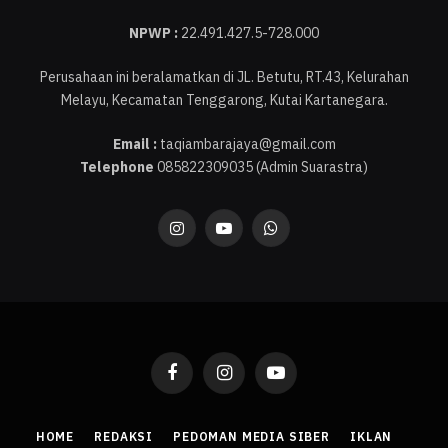
NPWP :
22.491.427.5-728.000
Perusahaan ini beralamatkan di JL. Betutu, RT.43, Kelurahan
Melayu, Kecamatan Tenggarong, Kutai Kartanegara.
Email :
taqiambarajaya@gmail.com
Telephone
085822309035 (Admin Suarastra)
Instagram
YouTube
WhatsApp
Facebook
Instagram
YouTube
HOME
REDAKSI
PEDOMAN MEDIA SIBER
IKLAN