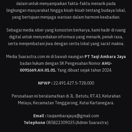
dalam untuk menyampaikan fakta-fakta menarik pada
lingkungan masyarakat hingga kisah-kisah tentang budaya lokal,
yang bertujuan menjaga warisan dalam harmoni keabadian.
Sebagai media siber yang konsisten berkarya, kami hadir di ruang
digital untuk menyediakan informasi yang menarik, penuh rasa,
serta menjembatani jiwa dengan cerita lokal yang sarat makna.
Media Suarastra.com ini di bawah naungan
PT Taqi Ambara Jaya
badan hukum dengan SK Pengesahan Nomor
AHU-
0091669.AH.01.01.
Yang dibuat sejak tahun 2024.
NPWP :
22.491.427.5-728.000
Perusahaan ini beralamatkan di JL. Betutu, RT.43, Kelurahan
Melayu, Kecamatan Tenggarong, Kutai Kartanegara.
Email :
taqiambarajaya@gmail.com
Telephone
085822309035 (Admin Suarastra)