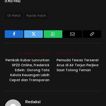
(Oby/Mii)
Oli Mahal
Rupiah Anjlok
Facebook
Twitter
WhatsApp
Email
Copy
Link
PREVIOUS ARTICLE
NEXT ARTICLE
Pemkab Kubar Luncurkan
Pemuda Tewas Terseret
SP2D Online, Frederick
Arus di Air Terjun Perjiwa
Edwin : Dorong Tata
Saat Tolong Teman
Kelola Keuangan Lebih
Cepat dan Transparan
Redaksi