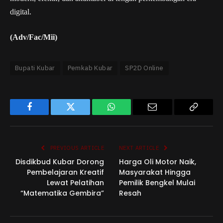
digital.
(Adv/Fac/Mii)
Bupati Kubar
Pemkab Kubar
SP2D Online
Facebook
Twitter
WhatsApp
Email
Copy
Link
PREVIOUS ARTICLE
NEXT ARTICLE
Disdikbud Kubar Dorong
Harga Oli Motor Naik,
Pembelajaran Kreatif
Masyarakat Hingga
Lewat Pelatihan
Pemilik Bengkel Mulai
“Matematika Gembira”
Resah