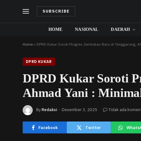
SUBSCRIBE
HOME
NASIONAL
DAERAH
Home
»
DPRD Kukar Soroti Progres Jembatan Baru di Tenggarong, A
DPRD KUKAR
DPRD Kukar Soroti Pr
Ahmad Yani : Minimal
By
Redaksi
Desember 3, 2025
Tidak ada komen
Facebook
Twitter
Whats