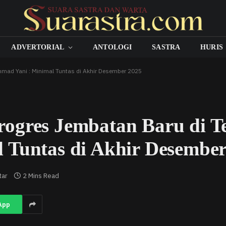
ADVERTORIAL
ANTOLOGI
SASTRA
HURIS
hmad Yani : Minimal Tuntas di Akhir Desember 2025
ogres Jembatan Baru di T
 Tuntas di Akhir Desember
tar
2 Mins Read
App