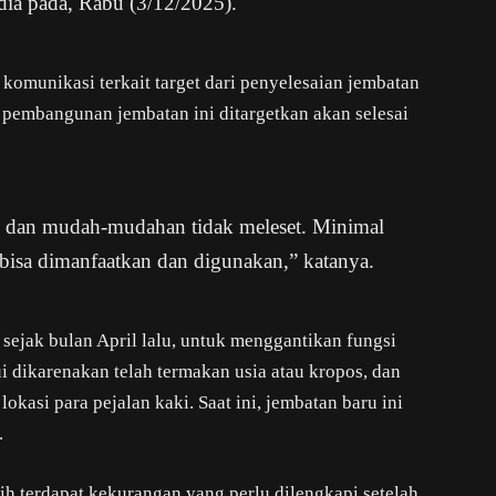
ia pada, Rabu (3/12/2025).
komunikasi terkait target dari penyelesaian jembatan
 pembangunan jembatan ini ditargetkan akan selesai
, dan mudah-mudahan tidak meleset. Minimal
bisa dimanfaatkan dan digunakan,” katanya.
sejak bulan April lalu, untuk menggantikan fungsi
lui dikarenakan telah termakan usia atau kropos, dan
okasi para pejalan kaki. Saat ini, jembatan baru ini
.
h terdapat kekurangan yang perlu dilengkapi setelah