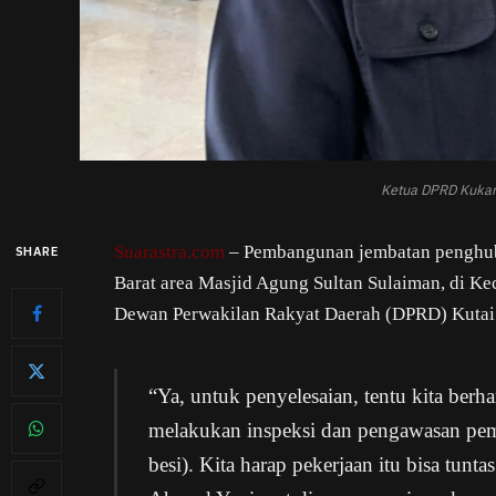
Ketua DPRD Kukar,
Suarastra.com
– Pembangunan jembatan penghub
SHARE
Barat area Masjid Agung Sultan Sulaiman, di Ke
Dewan Perwakilan Rakyat Daerah (DPRD) Kutai 
“Ya, untuk penyelesaian, tentu kita berh
melakukan inspeksi dan pengawasan pem
besi). Kita harap pekerjaan itu bisa tunt