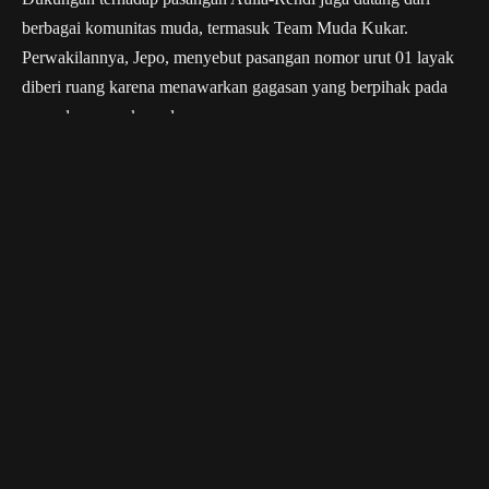
berbagai komunitas muda, termasuk Team Muda Kukar.
Perwakilannya, Jepo, menyebut pasangan nomor urut 01 layak
diberi ruang karena menawarkan gagasan yang berpihak pada
masa depan anak muda.
“Kami berpihak ke Aulia-Rendi, bahwa ada
harapan dan ada masa depan. Karena mereka
adalah anak muda yang berani bertarung dan
memiliki gagasan luar biasa,” ujar Jepo.
Ia menilai, gagasan besar yang ditawarkan Aulia-Rendi harus
terus dikawal agar tak berhenti pada wacana semata.
“Dari gagasan yang besar ini, kami akan