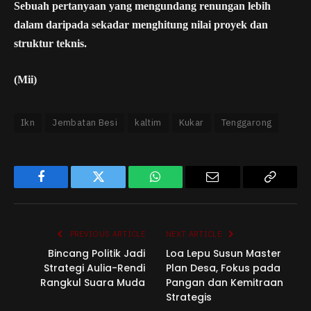
Sebuah pertanyaan yang mengundang renungan lebih
dalam daripada sekadar menghitung nilai proyek dan
struktur teknis.
(Mii)
Ikn
Jembatan Besi
kaltim
Kukar
Tenggarong
Facebook
Twitter
WhatsApp
Email
Copy
Link
PREVIOUS ARTICLE
NEXT ARTICLE
Bincang Politik Jadi
Loa Lepu Susun Master
Strategi Aulia-Rendi
Plan Desa, Fokus pada
Rangkul Suara Muda
Pangan dan Kemitraan
Strategis