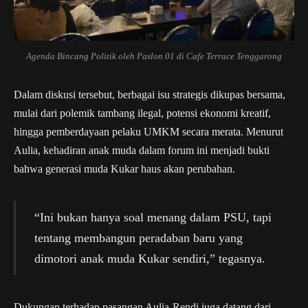
Agenda Bincang Politik oleh Paslon 01 di Cafe Terrace Tenggarong
Dalam diskusi tersebut, berbagai isu strategis dikupas bersama,
mulai dari polemik tambang ilegal, potensi ekonomi kreatif,
hingga pemberdayaan pelaku UMKM secara merata. Menurut
Aulia, kehadiran anak muda dalam forum ini menjadi bukti
bahwa generasi muda Kukar haus akan perubahan.
“Ini bukan hanya soal menang dalam PSU, tapi
tentang membangun peradaban baru yang
dimotori anak muda Kukar sendiri,” tegasnya.
Dukungan terhadap pasangan Aulia-Rendi juga datang dari