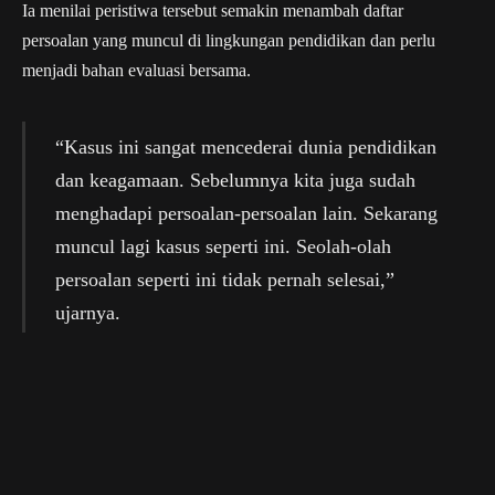
Ia menilai peristiwa tersebut semakin menambah daftar
persoalan yang muncul di lingkungan pendidikan dan perlu
menjadi bahan evaluasi bersama.
“Kasus ini sangat mencederai dunia pendidikan
dan keagamaan. Sebelumnya kita juga sudah
menghadapi persoalan-persoalan lain. Sekarang
muncul lagi kasus seperti ini. Seolah-olah
persoalan seperti ini tidak pernah selesai,”
ujarnya.
Politikus PDI Perjuangan itu menegaskan, pemerintah tidak
boleh hanya berfokus pada pemberian bantuan dan fasilitasi
kepada pondok pesantren, tetapi juga harus memastikan tata
kelola serta perlindungan peserta didik berjalan dengan baik.