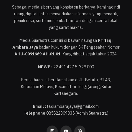
Sebagai media siber yang konsisten berkarya, kami hadir di
ruang digital untuk menyediakan informasi yang menarik,
penuh rasa, serta menjembatani jiwa dengan cerita lokal
yang sarat makna.
Media Suarastra.com ini di bawah naungan
PT Taqi
Ambara Jaya
badan hukum dengan SK Pengesahan Nomor
AHU-0091669.AH.01.01.
Yang dibuat sejak tahun 2024.
NPWP :
22.491.427.5-728.000
Perusahaan ini beralamatkan di JL. Betutu, RT.43,
Kelurahan Melayu, Kecamatan Tenggarong, Kutai
Kartanegara.
Email :
taqiambarajaya@gmail.com
Telephone
085822309035 (Admin Suarastra)